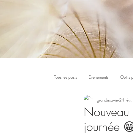
Tous les posts
Evènements
Outils 
grandirsavie
24 févr.
Nouveau !
journée 