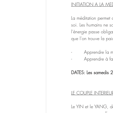
INITIATION A LA ME
La méditation permet 
soi. Les humains ne so
l’énergie passe obliga
que l’on trouve la pai
-        Apprendre la 
-        Apprendre à f
DATES: Les samedis 21
LE COUPLE INTERIEU
Le YIN et le YANG, deu