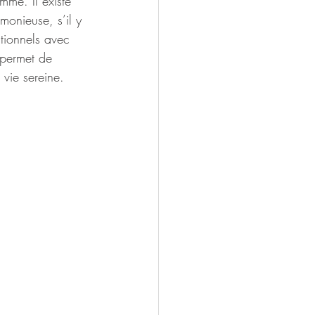
me. Il existe 
monieuse, s’il y 
ationnels avec 
 permet de 
vie sereine.