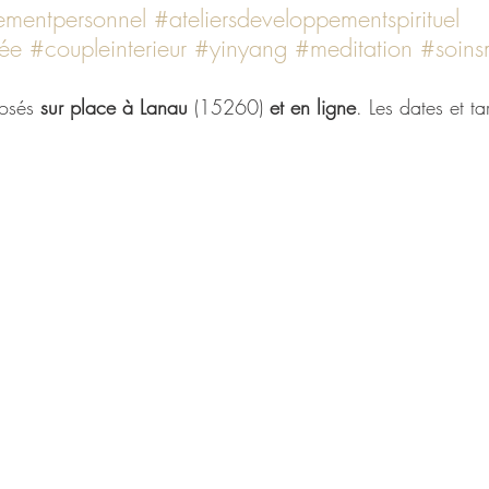
ementpersonnel
#ateliersdeveloppementspirituel
née
#coupleinterieur
#yinyang
#meditation
#soinsm
posés
 sur place à Lanau
 (15260) 
et en ligne
. Les dates et ta