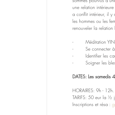
sommes pourvus d’une 
une relation intérieur
a conflit intérieur, i
les hommes ou les fem
renouveler la relatio
-        Méditation 
-        Se connecter à
-        Identifier les 
-        Soigner les bl
DATES: Les samedis 4 a
HORAIRES: 9h - 12h.
TARIFS: 50 eur la ½ 
Inscriptions et résa : 
g