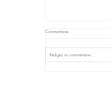
Commentaires
Rédigez un commentaire...
Stage "Développer ses Pouvoirs
Divins niveau 3"
Grandir Sa Vie​
Siret: 81252101100013