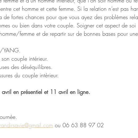
femme et d’un homme intérieur, que l’on soit homme ou fem
e entre cet homme et cette femme. Si la relation n’est pas har
l y a de fortes chances pour que vous ayez des problèmes rel
mes ou bien dans votre couple. Soigner cet aspect de soi
n homme/femme et de repartir sur de bonnes bases pour une 
YIN/YANG.
 son couple intérieur.
causes des déséquilibres.
essures du couple intérieur.
vril en présentiel et 11 avril en ligne.
journée.
randirsavie@gmail.com
 ou 06 63 88 97 02