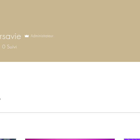
rsavie
Administrateur
0
Suivi
9