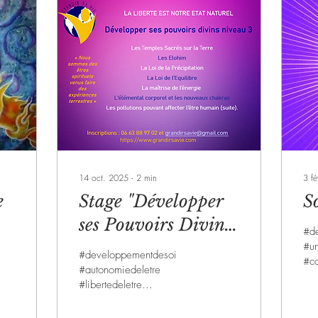
14 oct. 2025
∙
2
min
3 fé
e
Stage "Développer
S
ses Pouvoirs Divins
#de
niveau 3"
#un
l
#developpementdesoi
#co
#autonomiedeletre
#co
#libertedeletre
#ca
#developpementspirituel
#me
#soinsenergetiques