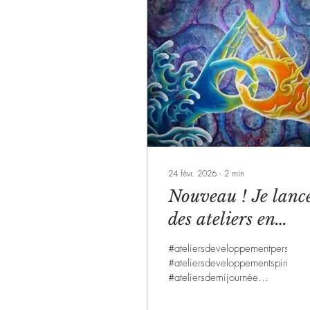
24 févr. 2026
∙
2
min
Nouveau ! Je lanc
des ateliers en
demi-journée 😁💙
#ateliersdeveloppementpersonne
#ateliersdeveloppementspirituel
#ateliersdemijournée
#coupleinterieur #yinyang
#meditation