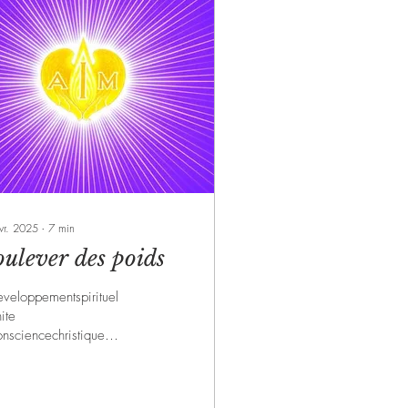
vr. 2025
∙
7
min
oulever des poids
veloppementspirituel
ite
nsciencechristique
nscienceunitaire #kryon
nalisation
ssageceleste Synthèse