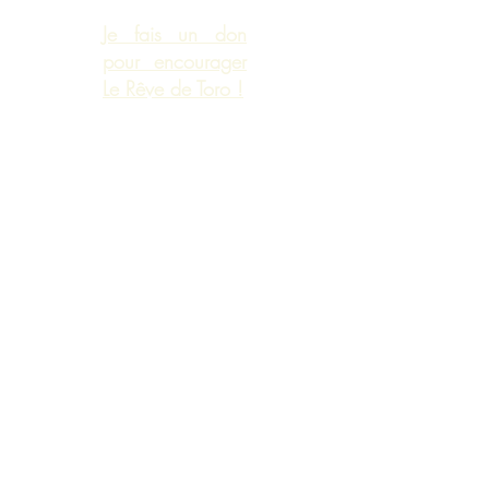
Je fais un don
pour encourager
Le Rêve de Toro !
Pour les exercices
Procure toi un joli cahier que tu
pourras intituler « Mon meilleur Moi »
ou « Mon Super Moi » ou encore «
Cahier de Ma Meilleure Vie » ...
Donne lui le nom qu'il te plaira. C'est
ton cahier ! Inscris dedans tes réponses
aux questions posées et aux exercices
pratiques. Tu peux y coller des photos,
des images, et aussi dessiner,
peindre.... Sois créatif, ne te limite
pas. Ton Meilleur Toi est en route ! Go