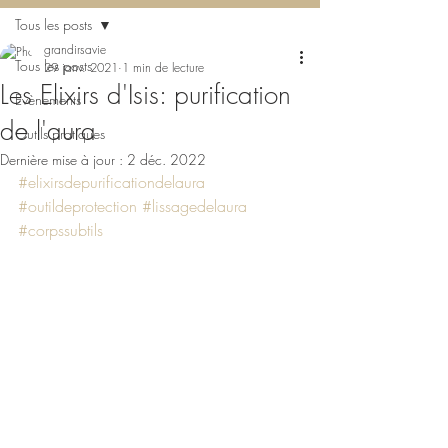
Tous les posts
grandirsavie
Tous les posts
29 janv. 2021
1 min de lecture
Les Elixirs d'Isis: purification
Evènements
de l'aura
Outils pratiques
Dernière mise à jour :
2 déc. 2022
#elixirsdepurificationdelaura
#outildeprotection
#lissagedelaura
#corpssubtils