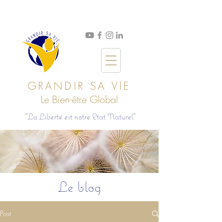
GRANDIR SA VIE
Le Bien
-ê
tre Global
"La Liberté est notre Etat Naturel"
Le blog
Post