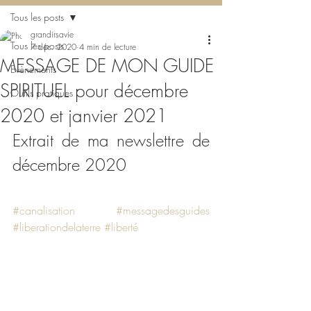
Tous les posts
grandirsavie
Tous les posts
7 déc. 2020
4 min de lecture
MESSAGE DE MON GUIDE
Evènements
SPIRITUEL pour décembre
Outils pratiques
2020 et janvier 2021
Extrait de ma newslettre de 
décembre 2020
#canalisation
#messagedesguides
#liberationdelaterre
#liberté