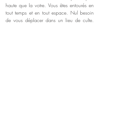
haute que la votre. Vous êtes entourés en 
tout temps et en tout espace. Nul besoin 
de vous déplacer dans un lieu de culte. 
Vous disposez de toute une équipe de 
guides et de protecteurs n'attendant que 
votre demande pour agir à vos côtés. 
Appelez-nous en action. Nous pouvons 
vous aider dans tous les domaines de 
votre vie, que votre problème soit d'ordre 
physique, mental, émotionnel, spirituel ou 
matériel. Essayez et vous verrez. 
Dans les moments difficiles, rappelez-vous 
que cette période n'est que l'aube des 
jours heureux où nous chanterons et 
danserons le retour de la LIBERTE sur la 
Terre.
  Nous tenons à vous dire à quel 