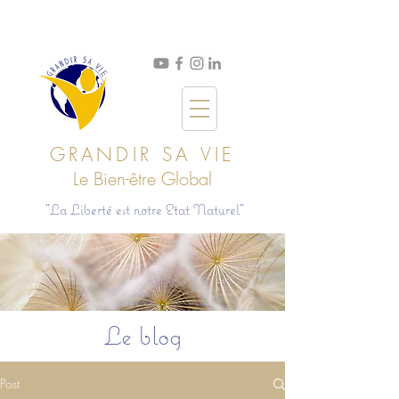
GRANDIR SA VIE
Le Bien
-ê
tre Global
"La Liberté est notre Etat Naturel"
Le blog
Post